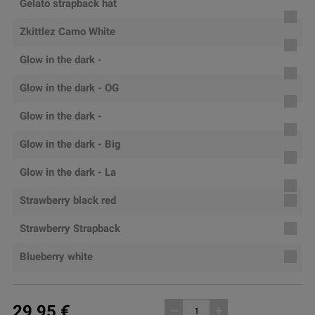
white
Gelato strapback hat
black
Zkittlez Camo White
Pink
Glow in the dark -
Amnesia Haze
Glow in the dark - OG
Kush
Glow in the dark -
AK47
Glow in the dark - Big
Buddha Cheese
Glow in the dark - La
Mota
Strawberry black red
Strawberry Strapback
Blueberry white
29,95 €
remove
add