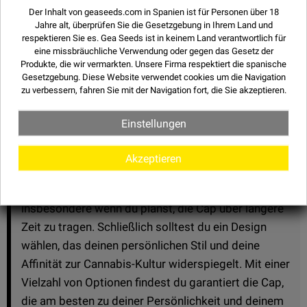
Der Inhalt von geaseeds.com in Spanien ist für Personen über 18
Langlebigkeit bieten. Achte außerdem darauf, dass
Jahre alt, überprüfen Sie die Gesetzgebung in Ihrem Land und
die Stickerei oder die Grafiken in hoher Auflösung
respektieren Sie es.
Gea Seeds ist in keinem Land verantwortlich für
sind, damit das Design auch nach längerem
eine missbräuchliche Verwendung oder gegen das Gesetz der
Produkte, die wir vermarkten. Unsere Firma respektiert die spanische
Gebrauch intakt bleibt.
Gesetzgebung. Diese Website verwendet
cookies
um die Navigation
zu verbessern, fahren Sie mit der Navigation fort, die Sie akzeptieren.
Ein weiterer wichtiger Aspekt ist die Passform.
Viele Caps mit gebogenem Schirm verfügen über
Einstellungen
ein verstellbares System auf der Rückseite,
wodurch sie sich an verschiedene Kopfgrößen
Akzeptieren
anpassen lassen. Dies ist entscheidend, um einen
bequemen und sicheren Sitz zu gewährleisten,
insbesondere wenn du planst, die Cap über längere
Zeit zu tragen. Schließlich solltest du ein Design
wählen, das deinen persönlichen Stil und deine
Affinität zur Cannabis-Kultur widerspiegelt. Mit einer
Vielzahl von Optionen findest du garantiert die Cap,
die am besten zu deiner Persönlichkeit und deinem