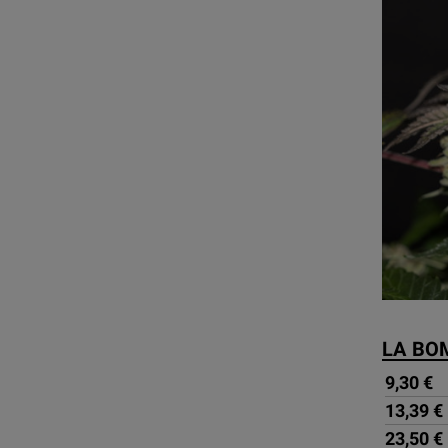
LA BO
9,30 €
13,39 €
23,50 €