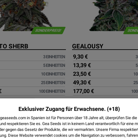
SONDERPREIS!
SOND
TO SHERB
GEALOUSY
9,30 €
3 EINHEITEN
3
13,39 €
5 EINHEITEN
5
23,50 €
10 EINHEITEN
10
49,30 €
25 EINHEITEN
25
€
177,00 €
100 EINHEITEN
100
Exklusiver Zugang für Erwachsene.
(+18)
 geaseeds.com in Spanien ist für Personen über 18 Jahre alt, überprüfen Sie d
und respektieren Sie es.
Gea Seeds ist in keinem Land verantwortlich für eine 
r gegen das Gesetz der Produkte, die wir vermarkten. Unsere Firma respektier
ung. Diese Website verwendet
cookies
um die Navigation zu verbessern, fahren 