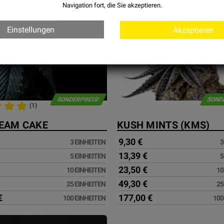
Navigation fort, die Sie akzeptieren.
Einstellungen
Akzeptieren
SONDERPREIS!
SOND
(1)
REAM CAKE
KUSH MINTS (KMS)
9,30 €
3 EINHEITEN
3
13,39 €
5 EINHEITEN
5
23,50 €
10 EINHEITEN
10
49,30 €
25 EINHEITEN
25
€
177,00 €
100 EINHEITEN
100