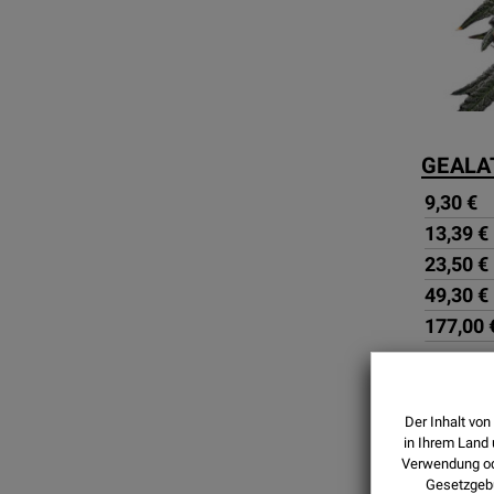
GEALA
9,30 €
13,39 €
23,50 €
49,30 €
177,00 
Der Inhalt von
in Ihrem Land 
Verwendung ode
Gesetzgeb