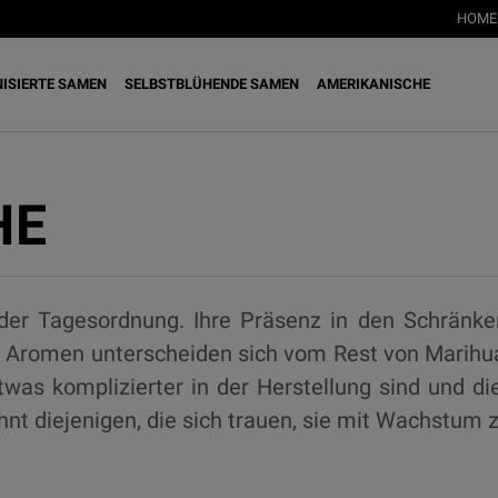
HOME
NISIERTE SAMEN
SELBSTBLÜHENDE SAMEN
AMERIKANISCHE
HE
er Tagesordnung. Ihre Präsenz in den Schränke
Aromen unterscheiden sich vom Rest von Marihua
etwas komplizierter in der Herstellung sind und d
hnt diejenigen, die sich trauen, sie mit Wachstum z