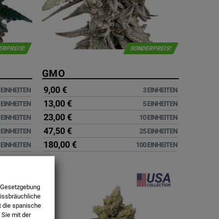
ERPREIS!
SONDERPREIS!
GMO
9,00 €
 EINHEITEN
3 EINHEITEN
13,00 €
 EINHEITEN
5 EINHEITEN
23,00 €
 EINHEITEN
10 EINHEITEN
47,50 €
 EINHEITEN
25 EINHEITEN
180,00 €
 EINHEITEN
100 EINHEITEN
ie Gesetzgebung
missbräuchliche
t die spanische
Sie mit der