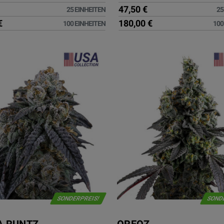
47,50 €
25 EINHEITEN
25
€
180,00 €
100 EINHEITEN
100
SONDERPREIS!
SOND
 RUNTZ
OREOZ