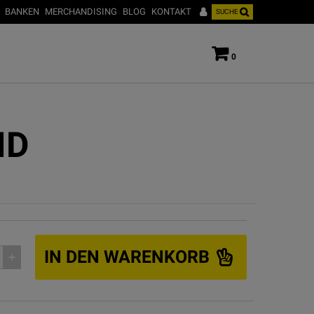
BANKEN
MERCHANDISING
BLOG
KONTAKT
SUCHE
0
ND
IN DEN WARENKORB
add