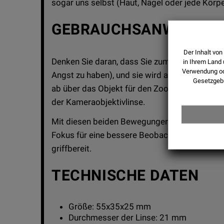
sogar uns selbst (Haut, Nägel oder jede Körpe
GEBRAUCHSANWEISUN
Der Inhalt von
Denken Sie daran, dass Sie zum Einschalten d
in Ihrem Land 
Verwendung ode
Angst zu haben), und sie wird automatisch le
Gesetzgeb
ab über das Objekt für den Zoom, und für die
der Kameraobjektivlinse.
Mit diesen beiden Bewegungen können Sie ve
Fokus für eine bessere Beobachtung erreichen.
griffbereit.
TECHNISCHE DATEN
Größe: 55x35x25 mm
Durchmesser der Linse: 21 mm