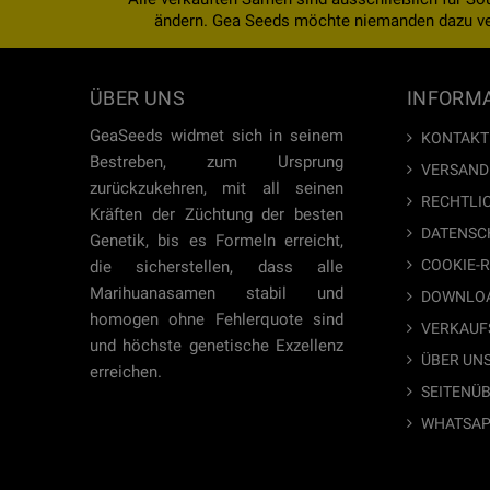
ändern. Gea Seeds möchte niemanden dazu verl
ÜBER UNS
INFORM
GeaSeeds widmet sich in seinem
KONTAKTI
Bestreben, zum Ursprung
VERSAND
zurückzukehren, mit all seinen
RECHTLI
Kräften der Züchtung der besten
DATENSC
Genetik, bis es Formeln erreicht,
COOKIE-R
die sicherstellen, dass alle
Marihuanasamen stabil und
DOWNLO
homogen ohne Fehlerquote sind
VERKAUF
und höchste genetische Exzellenz
ÜBER UN
erreichen.
SEITENÜ
WHATSAP