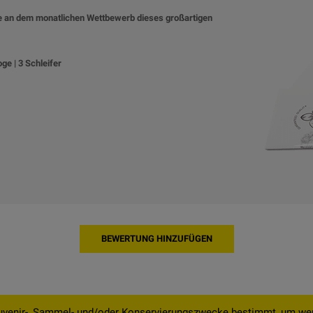
ie an dem monatlichen Wettbewerb dieses großartigen
oge | 3 Schleifer
BEWERTUNG HINZUFÜGEN
uvenir-, Sammel- und/oder Konservierungszwecke bestimmt, um wert