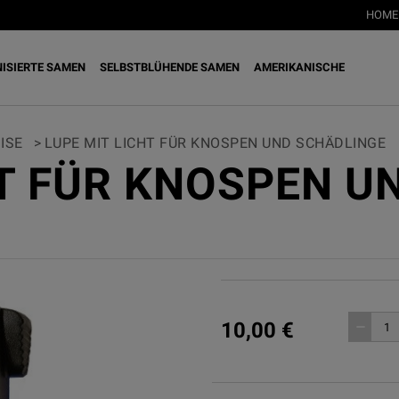
HOME
NISIERTE SAMEN
SELBSTBLÜHENDE SAMEN
AMERIKANISCHE
ISE
>
LUPE MIT LICHT FÜR KNOSPEN UND SCHÄDLINGE
HT FÜR KNOSPEN U
10,00 €
remove