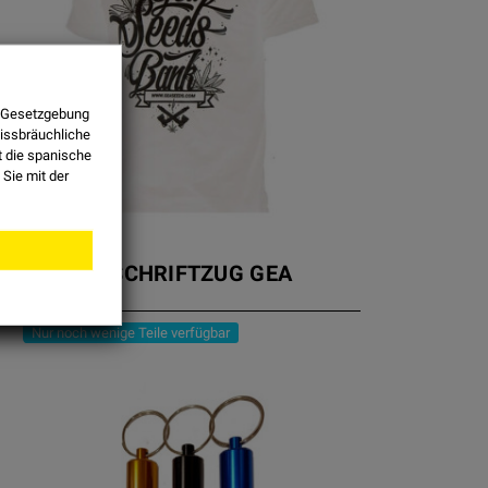
ie Gesetzgebung
missbräuchliche
t die spanische
Sie mit der
T-SHIRT SCHRIFTZUG GEA
SEEDS
Nur noch wenige Teile verfügbar