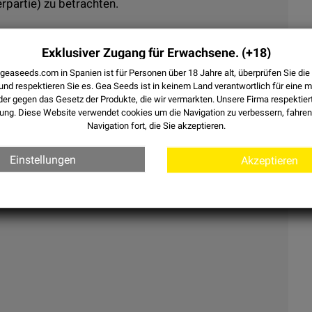
rpartie) zu betrachten.
G
Exklusiver Zugang für Erwachsene.
(+18)
 geaseeds.com in Spanien ist für Personen über 18 Jahre alt, überprüfen Sie d
er LED die Lupe vollständig ausziehen müssen (ohne
und respektieren Sie es.
Gea Seeds ist in keinem Land verantwortlich für eine 
r gegen das Gesetz der Produkte, die wir vermarkten. Unsere Firma respektier
uchten. Um zu sehen, bewegen Sie die Lupe auf und
ung. Diese Website verwendet
cookies
um die Navigation zu verbessern, fahren 
 Fokussierung entfernen oder nähern Sie Ihr Auge von
Navigation fort, die Sie akzeptieren.
Einstellungen
Akzeptieren
rschiedene Vergrößerungsstufen und einen idealen
 Leicht in jeder Tasche zu verstauen und jederzeit