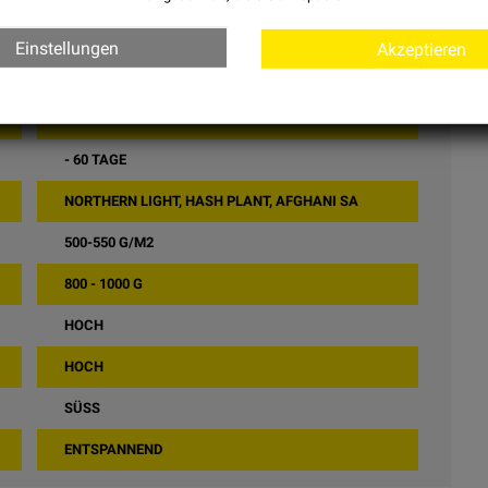
SENSI SEEDS
Einstellungen
Akzeptieren
FEMINISIERTEN
INDICA - SORTEN
- 60 TAGE
NORTHERN LIGHT, HASH PLANT, AFGHANI SA
500-550 G/M2
800 - 1000 G
HOCH
HOCH
SÜSS
ENTSPANNEND