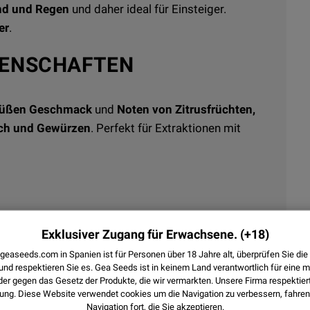
nd und Regen
und daher ideal für Einsteiger.
er
.
GENSCHAFTEN
 süßen Geschmack
und
Noten von Zitrusfrüchten,
sch und Gewürzen
. Perfekt für Extraktionen mit
tspannend
, mit deutlichem
körperlichem und
Exklusiver Zugang für Erwachsene.
(+18)
 geaseeds.com in Spanien ist für Personen über 18 Jahre alt, überprüfen Sie d
und respektieren Sie es.
Gea Seeds ist in keinem Land verantwortlich für eine 
r gegen das Gesetz der Produkte, die wir vermarkten. Unsere Firma respektier
ung. Diese Website verwendet
cookies
um die Navigation zu verbessern, fahren 
Navigation fort, die Sie akzeptieren.