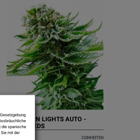
ie Gesetzgebung
NORTHERN LIGHTS AUTO -
missbräuchliche
SENSI SEEDS
t die spanische
Sie mit der
23,01 €
3 EINHEITEN