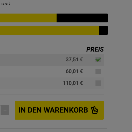
isiert
PREIS
37,51 €
60,01 €
110,01 €
IN DEN WARENKORB
add