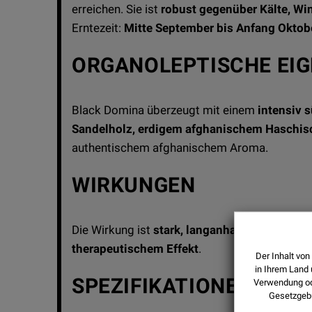
erreichen. Sie ist
robust gegenüber Kälte, Wi
Erntezeit:
Mitte September bis Anfang Oktob
ORGANOLEPTISCHE EI
Black Domina überzeugt mit einem
intensiv
Sandelholz, erdigem afghanischem Haschi
authentischem afghanischem Aroma.
WIRKUNGEN
Die Wirkung ist
stark, langanhaltend und en
therapeutischem Effekt
.
Der Inhalt von
in Ihrem Land 
SPEZIFIKATIONEN
Verwendung ode
Gesetzgeb