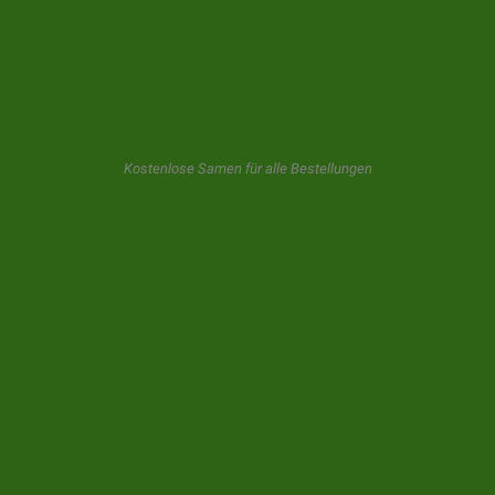
GeaSeeds wird niemals spammen oder Ihre Daten an Dritte
weitergeben. Der Benutzer, der dieses Formular benutzt, gibt uns
seine Einwilligung für die Speicherung und Verwendung seiner E -
Mail, wie in unseren
datenschutz.
Kostenlose Samen für alle Bestellungen
© 2026 GeaSeeds. Alle Rechte vorbehalten