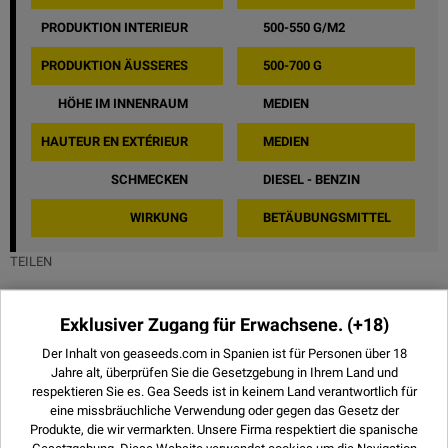
PRODUKTION INTERIEUR
500-550 G/M2
PRODUKTION ÄUSSERES
500-700 G
HÖHE IM INNENRAUM
MEDIEN
HAUTEUR EN EXTÉRIEUR
MEDIEN
SCHMECKEN
DIESEL - BENZIN
WIRKUNG
BETÄUBUNGSMITTEL
TEILEN
Exklusiver Zugang für Erwachsene.
(+18)
Der Inhalt von geaseeds.com in Spanien ist für Personen über 18
Bilder von O.G. Kush - Royal Queen
Jahre alt, überprüfen Sie die Gesetzgebung in Ihrem Land und
Seeds
respektieren Sie es.
Gea Seeds ist in keinem Land verantwortlich für
eine missbräuchliche Verwendung oder gegen das Gesetz der
Produkte, die wir vermarkten. Unsere Firma respektiert die spanische
Gesetzgebung. Diese Website verwendet
cookies
um die Navigation