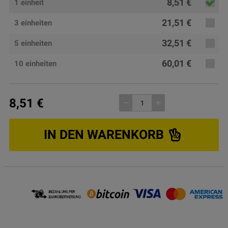
8,51 €
1 einheit
21,51 €
3 einheiten
32,51 €
5 einheiten
60,01 €
10 einheiten
8,51 €
remove
add
IN DEN WARENKORB