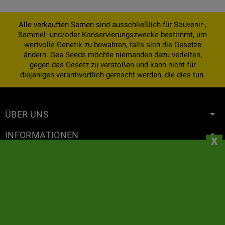
Alle verkauften Samen sind ausschließlich für Souvenir-,
Sammel- und/oder Konservierungszwecke bestimmt, um
wertvolle Genetik zu bewahren, falls sich die Gesetze
ändern. Gea Seeds möchte niemanden dazu verleiten,
gegen das Gesetz zu verstoßen und kann nicht für
diejenigen verantwortlich gemacht werden, die dies tun.
ÜBER UNS
INFORMATIONEN
x
IHR KONTO
KONTAKT
NEWSLETTER