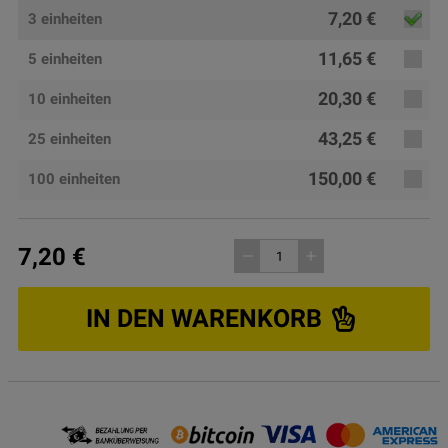
7,20 €
3 einheiten
11,65 €
5 einheiten
20,30 €
10 einheiten
43,25 €
25 einheiten
150,00 €
100 einheiten
7,20 €
remove
add
IN DEN WARENKORB