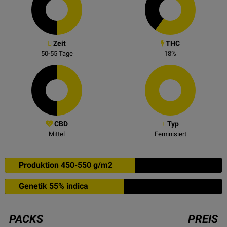
Zeit
THC
50-55
Tage
18
%
CBD
Typ
Mittel
Feminisiert
Produktion 450-550 g/m2
Genetik 55% indica
PACKS
PREIS