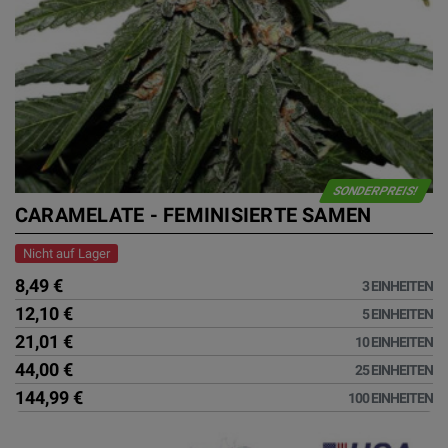
SONDERPREIS!
CARAMELATE - FEMINISIERTE SAMEN
Nicht auf Lager
8,49 €
3 EINHEITEN
12,10 €
5 EINHEITEN
21,01 €
10 EINHEITEN
44,00 €
25 EINHEITEN
144,99 €
100 EINHEITEN