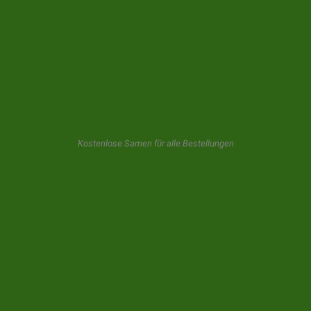
NEWSLETTER
GeaSeeds wird niemals spammen oder Ihre Daten an Dritte
weitergeben. Der Benutzer, der dieses Formular benutzt, gibt uns
seine Einwilligung für die Speicherung und Verwendung seiner E -
Mail, wie in unseren
datenschutz.
Kostenlose Samen für alle Bestellungen
© 2026 GeaSeeds. Alle Rechte vorbehalten